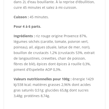
dans 2L d'eau bouillante. À la reprise d'ébullition,
cuire 45 minutes et salez à mi-cuisson.
Cuisson :
45 minutes.
Pour 4 à 6 parts.
Ingrédients :
riz rouge origine Provence 87%,
légumes séchés (carotte, tomate, poivron vert,
poireau), ail, algues (duale, laitue de mer, nori),
bouillon de crustacés 1,2% (crustacés 53%, extrait
de langoustines, crevettes, chair de poisson,
fibres de blé), épices dont épices à rouille 0,3%,
piment d'Espelette AOP 0,3%.
Valeurs nutritionnelles pour 100g :
énergie 1429
kJ/338 kcal; matières grasses 2,96% dont acides
gras saturés 0,51g; glucides 65,8g dont sucres
3,48g; protéines 8,74g.